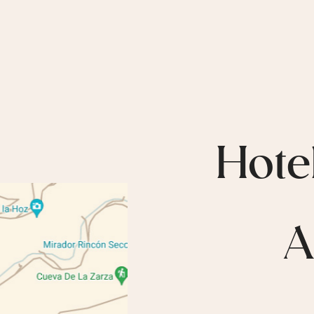
Hote
A