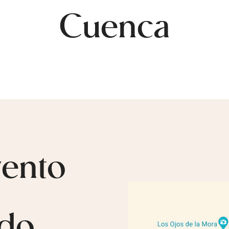
Cuenca
vento
ldo