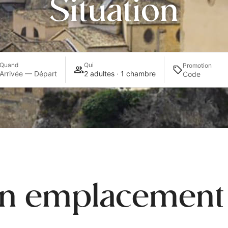
Situation
Quand
Qui
Promotion
Arrivée — Départ
2 adultes · 1 chambre
un emplacement 