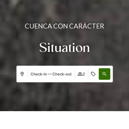
CUENCA CON CARÁCTER
Situation
Check-in — Check-out
2
Where
When
Promotion
Manage my booking
Who