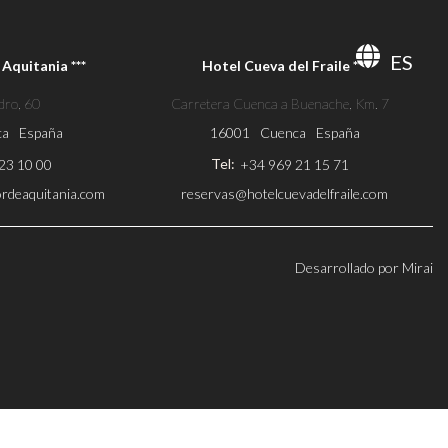
ES
Aquitania ***
Hotel Cueva del Fraile ***
dro, 60
Carretera Cuenca a Buenache, Km. 7
ca
España
16001
Cuenca
España
Tel:
23 10 00
+34 969 21 15 71
rdeaquitania.com
reservas@hotelcuevadelfraile.com
Desarrollado por
Mirai