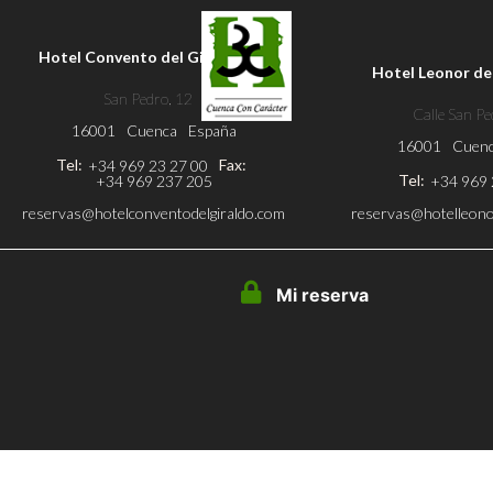
Hotel Convento del Giraldo ****
Hotel Leonor de 
San Pedro, 12
Calle San Pe
16001
Cuenca
España
16001
Cuen
Tel:
Fax:
+34 969 23 27 00
Tel:
+34 969 237 205
+34 969 
reservas@hotelconventodelgiraldo.com
reservas@hotelleono
Mi reserva